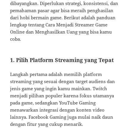
dibayangkan. Diperlukan strategi, konsistensi, dan
pemahaman pasar agar bisa meraih penghasilan
dari hobi bermain game. Berikut adalah panduan
lengkap tentang Cara Menjadi Streamer Game
Online dan Menghasilkan Uang yang bisa kamu
coba.
1. Pilih Platform Streaming yang Tepat
Langkah pertama adalah memilih platform
streaming yang sesuai dengan target audiens dan
jenis game yang ingin kamu mainkan. Twitch
menjadi pilihan populer karena fokus utamanya
pada game, sedangkan YouTube Gaming
menawarkan integrasi dengan konten video
lainnya. Facebook Gaming juga mulai naik daun
dengan fitur yang cukup menarik.