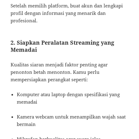
Setelah memilih platform, buat akun dan lengkapi
profil dengan informasi yang menarik dan
profesional.
2. Siapkan Peralatan Streaming yang
Memadai
Kualitas siaran menjadi faktor penting agar
penonton betah menonton. Kamu perlu
mempersiapkan perangkat seperti:
Komputer atau laptop dengan spesifikasi yang
memadai
Kamera webcam untuk menampilkan wajah saat
bermain
Mikrofon berkualitas agar suara jelas