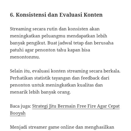
6. Konsistensi dan Evaluasi Konten
Streaming secara rutin dan konsisten akan
meningkatkan peluangmu mendapatkan lebih
banyak pengikut. Buat jadwal tetap dan berusaha
patuhi agar penonton tahu kapan bisa
menontonmu.
Selain itu, evaluasi konten streaming secara berkala.
Perhatikan statistik tayangan dan feedback dari
penonton untuk meningkatkan kualitas dan
menarik lebih banyak orang.
Baca juga:
Strategi Jitu Bermain Free Fire Agar Cepat
Booyah
Menjadi streamer game online dan menghasilkan