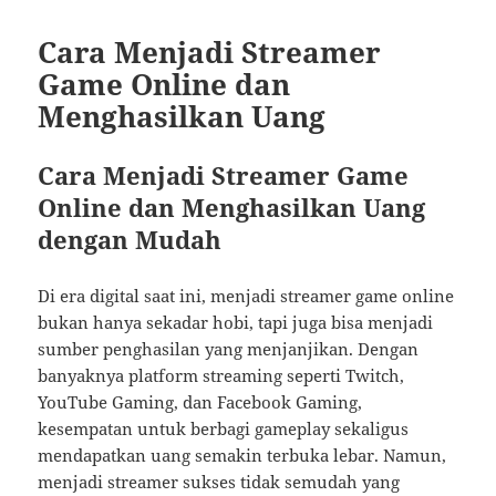
Cara Menjadi Streamer
Game Online dan
Menghasilkan Uang
Cara Menjadi Streamer Game
Online dan Menghasilkan Uang
dengan Mudah
Di era digital saat ini, menjadi streamer game online
bukan hanya sekadar hobi, tapi juga bisa menjadi
sumber penghasilan yang menjanjikan. Dengan
banyaknya platform streaming seperti Twitch,
YouTube Gaming, dan Facebook Gaming,
kesempatan untuk berbagi gameplay sekaligus
mendapatkan uang semakin terbuka lebar. Namun,
menjadi streamer sukses tidak semudah yang