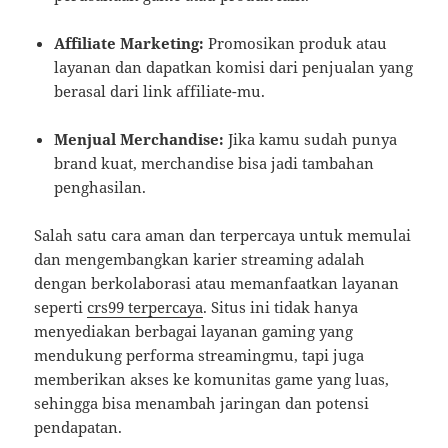
Affiliate Marketing:
Promosikan produk atau
layanan dan dapatkan komisi dari penjualan yang
berasal dari link affiliate-mu.
Menjual Merchandise:
Jika kamu sudah punya
brand kuat, merchandise bisa jadi tambahan
penghasilan.
Salah satu cara aman dan terpercaya untuk memulai
dan mengembangkan karier streaming adalah
dengan berkolaborasi atau memanfaatkan layanan
seperti
crs99 terpercaya
. Situs ini tidak hanya
menyediakan berbagai layanan gaming yang
mendukung performa streamingmu, tapi juga
memberikan akses ke komunitas game yang luas,
sehingga bisa menambah jaringan dan potensi
pendapatan.