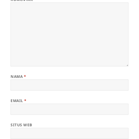
NAMA
*
EMAIL
*
SITUS WEB