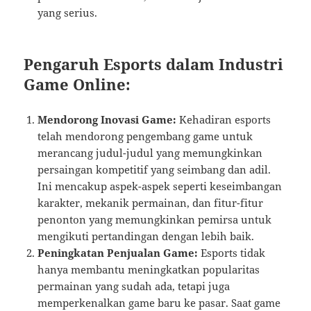
yang serius.
Pengaruh Esports dalam Industri
Game Online:
Mendorong Inovasi Game:
Kehadiran esports
telah mendorong pengembang game untuk
merancang judul-judul yang memungkinkan
persaingan kompetitif yang seimbang dan adil.
Ini mencakup aspek-aspek seperti keseimbangan
karakter, mekanik permainan, dan fitur-fitur
penonton yang memungkinkan pemirsa untuk
mengikuti pertandingan dengan lebih baik.
Peningkatan Penjualan Game:
Esports tidak
hanya membantu meningkatkan popularitas
permainan yang sudah ada, tetapi juga
memperkenalkan game baru ke pasar. Saat game