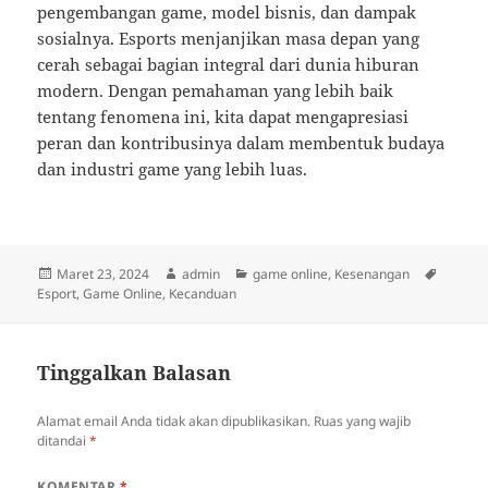
pengembangan game, model bisnis, dan dampak
sosialnya. Esports menjanjikan masa depan yang
cerah sebagai bagian integral dari dunia hiburan
modern. Dengan pemahaman yang lebih baik
tentang fenomena ini, kita dapat mengapresiasi
peran dan kontribusinya dalam membentuk budaya
dan industri game yang lebih luas.
Diposkan
Penulis
Kategori
Tag
Maret 23, 2024
admin
game online
,
Kesenangan
pada
Esport
,
Game Online
,
Kecanduan
Tinggalkan Balasan
Alamat email Anda tidak akan dipublikasikan.
Ruas yang wajib
ditandai
*
KOMENTAR
*