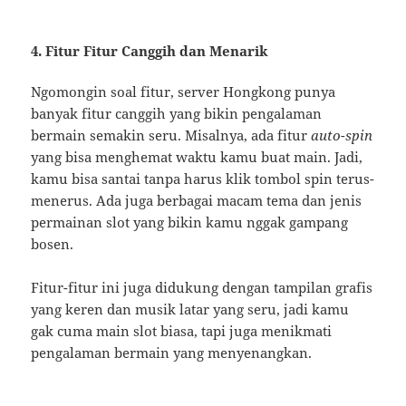
4.
Fitur Fitur Canggih dan Menarik
Ngomongin soal fitur, server Hongkong punya
banyak fitur canggih yang bikin pengalaman
bermain semakin seru. Misalnya, ada fitur
auto-spin
yang bisa menghemat waktu kamu buat main. Jadi,
kamu bisa santai tanpa harus klik tombol spin terus-
menerus. Ada juga berbagai macam tema dan jenis
permainan slot yang bikin kamu nggak gampang
bosen.
Fitur-fitur ini juga didukung dengan tampilan grafis
yang keren dan musik latar yang seru, jadi kamu
gak cuma main slot biasa, tapi juga menikmati
pengalaman bermain yang menyenangkan.