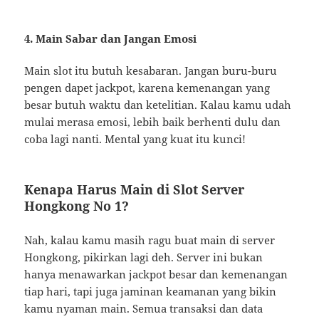
4.
Main Sabar dan Jangan Emosi
Main slot itu butuh kesabaran. Jangan buru-buru
pengen dapet jackpot, karena kemenangan yang
besar butuh waktu dan ketelitian. Kalau kamu udah
mulai merasa emosi, lebih baik berhenti dulu dan
coba lagi nanti. Mental yang kuat itu kunci!
Kenapa Harus Main di Slot Server
Hongkong No 1?
Nah, kalau kamu masih ragu buat main di server
Hongkong, pikirkan lagi deh. Server ini bukan
hanya menawarkan jackpot besar dan kemenangan
tiap hari, tapi juga jaminan keamanan yang bikin
kamu nyaman main. Semua transaksi dan data