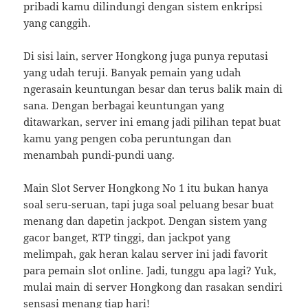
pribadi kamu dilindungi dengan sistem enkripsi
yang canggih.
Di sisi lain, server Hongkong juga punya reputasi
yang udah teruji. Banyak pemain yang udah
ngerasain keuntungan besar dan terus balik main di
sana. Dengan berbagai keuntungan yang
ditawarkan, server ini emang jadi pilihan tepat buat
kamu yang pengen coba peruntungan dan
menambah pundi-pundi uang.
Main Slot Server Hongkong No 1 itu bukan hanya
soal seru-seruan, tapi juga soal peluang besar buat
menang dan dapetin jackpot. Dengan sistem yang
gacor banget, RTP tinggi, dan jackpot yang
melimpah, gak heran kalau server ini jadi favorit
para pemain slot online. Jadi, tunggu apa lagi? Yuk,
mulai main di server Hongkong dan rasakan sendiri
sensasi menang tiap hari!