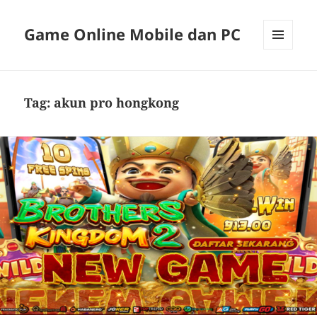
Game Online Mobile dan PC
MENU
DAN
WIDGET
Tag:
akun pro hongkong