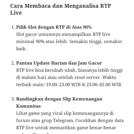
Cara Membaca dan Menganalisa RTP
Live
Pilih Slot dengan RTP di Atas 96%
Slot gacor umumnya menampilkan RTP live
minimal 96% atau lebih. Semakin tinggi, semakin
baik.
Pantau Update Harian dan Jam Gacor
RTP live bisa berubah-ubah, biasanya lebih tinggi
di malam hari atau setelah reset server. Waktu
terbaik main: 19.00–23.00 WIB & 23.00–02.00 WIB.
Bandingkan dengan Slip Kemenangan
Komunitas
Lihat game yang viral slip kemenangannya di
forum atau grup Telegram. Cocokkan dengan data
RTP live untuk memastikan game benar-benar