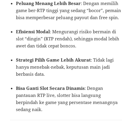
Peluang Menang Lebih Besar
: Dengan memilih
game ber-RTP tinggi yang sedang “bocor”, pemain
bisa memperbesar peluang payout dan free spin.
Efisiensi Modal
: Mengurangi risiko bermain di
slot “dingin” (RTP rendah), sehingga modal lebih
awet dan tidak cepat boncos.
Strategi Pilih Game Lebih Akurat
: Tidak lagi
hanya menebak-nebak, keputusan main jadi
berbasis data.
Bisa Ganti Slot Secara Dinamis
: Dengan
pantauan RTP live, slotter bisa langsung
berpindah ke game yang persentase menangnya
sedang naik.