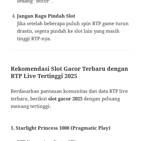
sedang “bocor”.
Jangan Ragu Pindah Slot
Jika setelah beberapa puluh spin RTP game turun
drastis, segera pindah ke slot lain yang masih
tinggi RTP-nya.
Rekomendasi Slot Gacor Terbaru dengan
RTP Live Tertinggi 2025
Berdasarkan pantauan komunitas dan data RTP live
terbaru, berikut
slot gacor 2025
dengan peluang
menang tertinggi:
1.
Starlight Princess 1000 (Pragmatic Play)