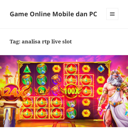
Game Online Mobile dan PC
MENU
DAN
WIDGET
Tag:
analisa rtp live slot