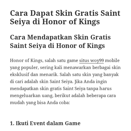
Cara Dapat Skin Gratis Saint
Seiya di Honor of Kings
Cara Mendapatkan Skin Gratis
Saint Seiya di Honor of Kings
Honor of Kings, salah satu game
situs woy99
mobile
yang populer, sering kali menawarkan berbagai skin
eksklusif dan menarik. Salah satu skin yang banyak
di cari adalah skin Saint Seiya. Jika Anda ingin
mendapatkan skin gratis Saint Seiya tanpa harus
mengeluarkan uang, berikut adalah beberapa cara
mudah yang bisa Anda coba:
1. Ikuti Event dalam Game