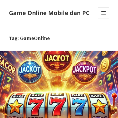
Game Online Mobile dan PC
MENU
DAN
WIDGET
Tag:
GameOnline