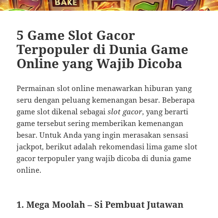
5 Game Slot Gacor
Terpopuler di Dunia Game
Online yang Wajib Dicoba
Permainan slot online menawarkan hiburan yang
seru dengan peluang kemenangan besar. Beberapa
game slot dikenal sebagai
slot gacor
, yang berarti
game tersebut sering memberikan kemenangan
besar. Untuk Anda yang ingin merasakan sensasi
jackpot, berikut adalah rekomendasi lima game slot
gacor terpopuler yang wajib dicoba di dunia game
online.
1.
Mega Moolah
– Si Pembuat Jutawan