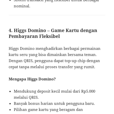
nominal.
4. Higgs Domino – Game Kartu dengan
Pembayaran Fleksibel
Higgs Domino menghadirkan berbagai permainan
kartu seru yang bisa dimainkan bersama teman.
Dengan QRIS, pengguna dapat top-up chip dengan
cepat tanpa melalui proses transfer yang rumit.
Mengapa Higgs Domino?
Mendukung deposit kecil mulai dari Rp5.000
melalui QRIS.
Banyak bonus harian untuk pengguna baru.
Pilihan game kartu yang beragam dan