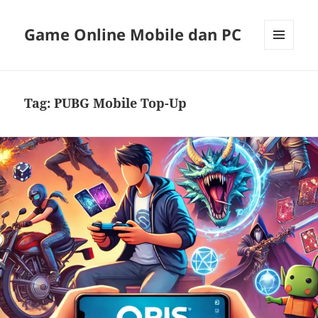
Game Online Mobile dan PC
MENU
DAN
WIDGET
Tag:
PUBG Mobile Top-Up