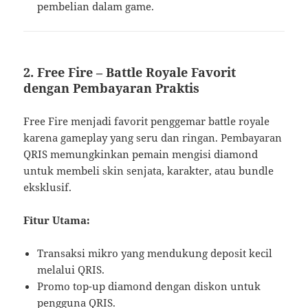
pembelian dalam game.
2. Free Fire – Battle Royale Favorit
dengan Pembayaran Praktis
Free Fire menjadi favorit penggemar battle royale
karena gameplay yang seru dan ringan. Pembayaran
QRIS memungkinkan pemain mengisi diamond
untuk membeli skin senjata, karakter, atau bundle
eksklusif.
Fitur Utama:
Transaksi mikro yang mendukung deposit kecil
melalui QRIS.
Promo top-up diamond dengan diskon untuk
pengguna QRIS.