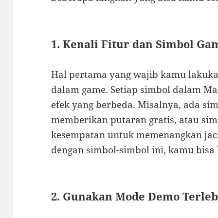
1.
Kenali Fitur dan Simbol Ga
Hal pertama yang wajib kamu lakuka
dalam game. Setiap simbol dalam Ma
efek yang berbeda. Misalnya, ada sim
memberikan putaran gratis, atau s
kesempatan untuk memenangkan jack
dengan simbol-simbol ini, kamu bisa 
2.
Gunakan Mode Demo Terleb