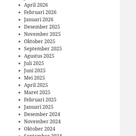
April 2026
Februari 2026
Januari 2026
Desember 2025
November 2025
Oktober 2025
September 2025
Agustus 2025
Juli 2025
Juni 2025
Mei 2025
April 2025
Maret 2025
Februari 2025
Januari 2025
Desember 2024
November 2024
Oktober 2024