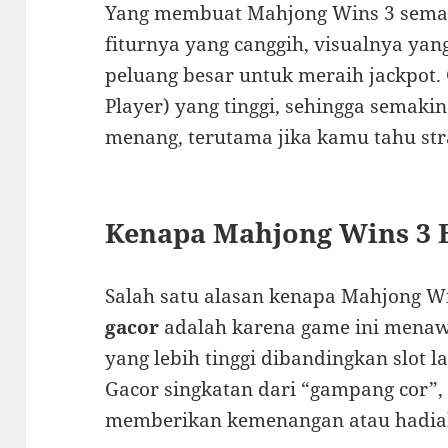
Yang membuat Mahjong Wins 3 semaki
fiturnya yang canggih, visualnya ya
peluang besar untuk meraih jackpot.
Player) yang tinggi, sehingga semak
menang, terutama jika kamu tahu stra
Kenapa Mahjong Wins 3 B
Salah satu alasan kenapa Mahjong Wi
gacor
adalah karena game ini mena
yang lebih tinggi dibandingkan slot la
Gacor singkatan dari “gampang cor”,
memberikan kemenangan atau hadia