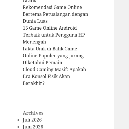
Grafis
Rekomendasi Game Online
Bertema Petualangan dengan
Dunia Luas
13 Game Online Android
Terbaik untuk Pengguna HP
Menengah
Fakta Unik di Balik Game
Online Populer yang Jarang
Diketahui Pemain
Cloud Gaming Masif: Apakah
Era Konsol Fisik Akan
Berakhir?
Archives
Juli 2026
Juni 2026