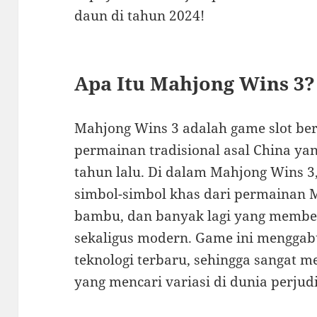
daun di tahun 2024!
Apa Itu Mahjong Wins 3?
Mahjong Wins 3 adalah game slot be
permainan tradisional asal China ya
tahun lalu. Di dalam Mahjong Wins
simbol-simbol khas dari permainan M
bambu, dan banyak lagi yang member
sekaligus modern. Game ini menggab
teknologi terbaru, sehingga sangat m
yang mencari variasi di dunia perjudi