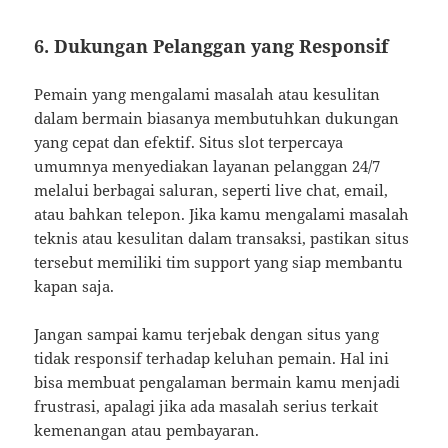
6.
Dukungan Pelanggan yang Responsif
Pemain yang mengalami masalah atau kesulitan
dalam bermain biasanya membutuhkan dukungan
yang cepat dan efektif. Situs slot terpercaya
umumnya menyediakan layanan pelanggan 24/7
melalui berbagai saluran, seperti live chat, email,
atau bahkan telepon. Jika kamu mengalami masalah
teknis atau kesulitan dalam transaksi, pastikan situs
tersebut memiliki tim support yang siap membantu
kapan saja.
Jangan sampai kamu terjebak dengan situs yang
tidak responsif terhadap keluhan pemain. Hal ini
bisa membuat pengalaman bermain kamu menjadi
frustrasi, apalagi jika ada masalah serius terkait
kemenangan atau pembayaran.