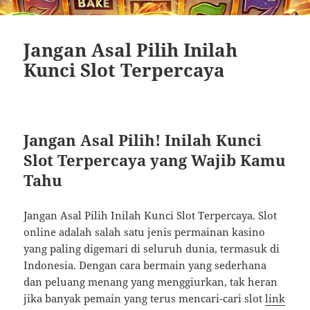
Jangan Asal Pilih Inilah
Kunci Slot Terpercaya
Jangan Asal Pilih! Inilah Kunci
Slot Terpercaya yang Wajib Kamu
Tahu
Jangan Asal Pilih Inilah Kunci Slot Terpercaya. Slot
online adalah salah satu jenis permainan kasino
yang paling digemari di seluruh dunia, termasuk di
Indonesia. Dengan cara bermain yang sederhana
dan peluang menang yang menggiurkan, tak heran
jika banyak pemain yang terus mencari-cari slot
link