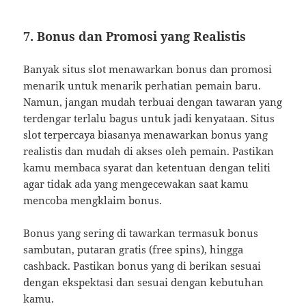
7.
Bonus dan Promosi yang Realistis
Banyak situs slot menawarkan bonus dan promosi
menarik untuk menarik perhatian pemain baru.
Namun, jangan mudah terbuai dengan tawaran yang
terdengar terlalu bagus untuk jadi kenyataan. Situs
slot terpercaya biasanya menawarkan bonus yang
realistis dan mudah di akses oleh pemain. Pastikan
kamu membaca syarat dan ketentuan dengan teliti
agar tidak ada yang mengecewakan saat kamu
mencoba mengklaim bonus.
Bonus yang sering di tawarkan termasuk bonus
sambutan, putaran gratis (free spins), hingga
cashback. Pastikan bonus yang di berikan sesuai
dengan ekspektasi dan sesuai dengan kebutuhan
kamu.