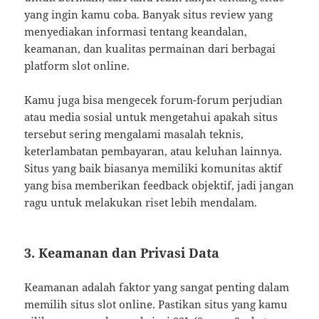
yang ingin kamu coba. Banyak situs review yang
menyediakan informasi tentang keandalan,
keamanan, dan kualitas permainan dari berbagai
platform slot online.
Kamu juga bisa mengecek forum-forum perjudian
atau media sosial untuk mengetahui apakah situs
tersebut sering mengalami masalah teknis,
keterlambatan pembayaran, atau keluhan lainnya.
Situs yang baik biasanya memiliki komunitas aktif
yang bisa memberikan feedback objektif, jadi jangan
ragu untuk melakukan riset lebih mendalam.
3.
Keamanan dan Privasi Data
Keamanan adalah faktor yang sangat penting dalam
memilih situs slot online. Pastikan situs yang kamu