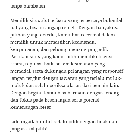
tanpa hambatan.
Memilih situs slot terbaru yang terpercaya bukanlah
hal yang bisa di anggap remeh. Dengan banyaknya
pilihan yang tersedia, kamu harus cermat dalam
memilih untuk memastikan keamanan,
kenyamanan, dan peluang menang yang adil.
Pastikan situs yang kamu pilih memiliki lisensi
resmi, reputasi baik, sistem keamanan yang
memadai, serta dukungan pelanggan yang responsif.
Jangan tergiur dengan tawaran yang terlalu muluk-
muluk dan selalu periksa ulasan dari pemain lain.
Dengan begitu, kamu bisa bermain dengan tenang
dan fokus pada kesenangan serta potensi
kemenangan besar!
Jadi, ingatlah untuk selalu pilih dengan bijak dan
jangan asal pilih!