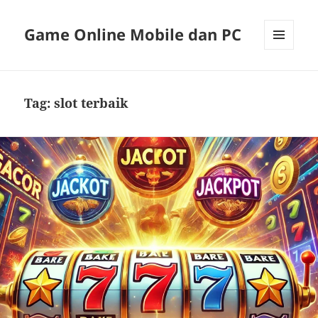
Game Online Mobile dan PC
MENU
DAN
WIDGET
Tag:
slot terbaik