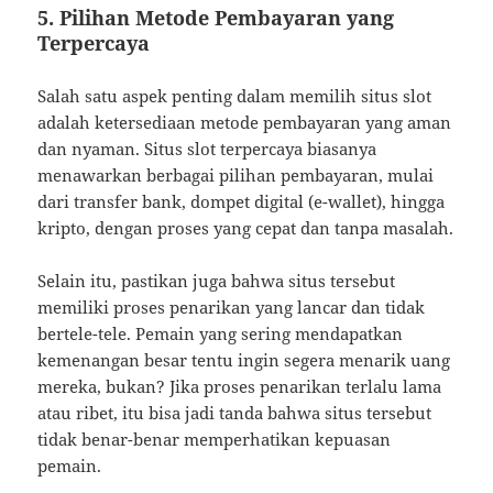
5.
Pilihan Metode Pembayaran yang
Terpercaya
Salah satu aspek penting dalam memilih situs slot
adalah ketersediaan metode pembayaran yang aman
dan nyaman. Situs slot terpercaya biasanya
menawarkan berbagai pilihan pembayaran, mulai
dari transfer bank, dompet digital (e-wallet), hingga
kripto, dengan proses yang cepat dan tanpa masalah.
Selain itu, pastikan juga bahwa situs tersebut
memiliki proses penarikan yang lancar dan tidak
bertele-tele. Pemain yang sering mendapatkan
kemenangan besar tentu ingin segera menarik uang
mereka, bukan? Jika proses penarikan terlalu lama
atau ribet, itu bisa jadi tanda bahwa situs tersebut
tidak benar-benar memperhatikan kepuasan
pemain.