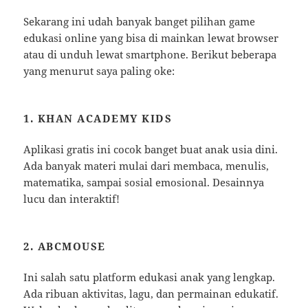
Sekarang ini udah banyak banget pilihan game
edukasi online yang bisa di mainkan lewat browser
atau di unduh lewat smartphone. Berikut beberapa
yang menurut saya paling oke:
1. KHAN ACADEMY KIDS
Aplikasi gratis ini cocok banget buat anak usia dini.
Ada banyak materi mulai dari membaca, menulis,
matematika, sampai sosial emosional. Desainnya
lucu dan interaktif!
2. ABCMOUSE
Ini salah satu platform edukasi anak yang lengkap.
Ada ribuan aktivitas, lagu, dan permainan edukatif.