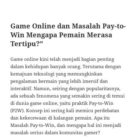
Game Online dan Masalah Pay-to-
Win Mengapa Pemain Merasa
Tertipu?”
Game online kini telah menjadi bagian penting
dalam kehidupan banyak orang. Terutama dengan
kemajuan teknologi yang memungkinkan
pengalaman bermain yang lebih imersif dan
interaktif. Namun, seiring dengan popularitasnya,
ada sebuah fenomena yang semakin sering di temui
di dunia game online, yaitu praktik Pay-to-Win
(P2W). Konsep ini sering kali memicu perdebatan
dan kekecewaan di kalangan pemain. Apa itu
Masalah Pay-to-Win, dan mengapa hal ini menjadi
masalah serius dalam komunitas gamer?