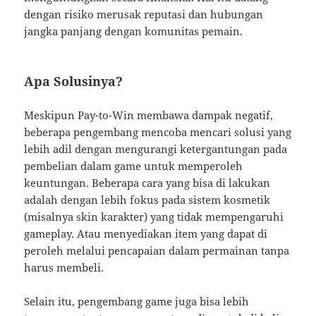
dengan risiko merusak reputasi dan hubungan
jangka panjang dengan komunitas pemain.
Apa Solusinya?
Meskipun Pay-to-Win membawa dampak negatif,
beberapa pengembang mencoba mencari solusi yang
lebih adil dengan mengurangi ketergantungan pada
pembelian dalam game untuk memperoleh
keuntungan. Beberapa cara yang bisa di lakukan
adalah dengan lebih fokus pada sistem kosmetik
(misalnya skin karakter) yang tidak mempengaruhi
gameplay. Atau menyediakan item yang dapat di
peroleh melalui pencapaian dalam permainan tanpa
harus membeli.
Selain itu, pengembang game juga bisa lebih