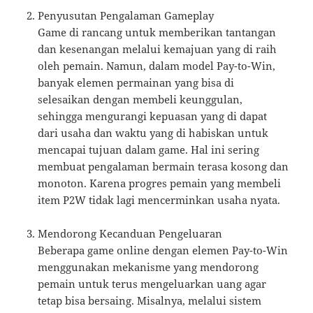
Penyusutan Pengalaman Gameplay
Game di rancang untuk memberikan tantangan
dan kesenangan melalui kemajuan yang di raih
oleh pemain. Namun, dalam model Pay-to-Win,
banyak elemen permainan yang bisa di
selesaikan dengan membeli keunggulan,
sehingga mengurangi kepuasan yang di dapat
dari usaha dan waktu yang di habiskan untuk
mencapai tujuan dalam game. Hal ini sering
membuat pengalaman bermain terasa kosong dan
monoton. Karena progres pemain yang membeli
item P2W tidak lagi mencerminkan usaha nyata.
Mendorong Kecanduan Pengeluaran
Beberapa game online dengan elemen Pay-to-Win
menggunakan mekanisme yang mendorong
pemain untuk terus mengeluarkan uang agar
tetap bisa bersaing. Misalnya, melalui sistem