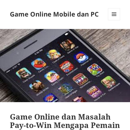
Game Online Mobile dan PC
MENU
DAN
WIDGET
Game Online dan Masalah
Pay-to-Win Mengapa Pemain