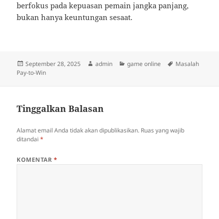
berfokus pada kepuasan pemain jangka panjang,
bukan hanya keuntungan sesaat.
Diposkan
Penulis
Kategori
Tag
September 28, 2025
admin
game online
Masalah
pada
Pay-to-Win
Tinggalkan Balasan
Alamat email Anda tidak akan dipublikasikan.
Ruas yang wajib
ditandai
*
KOMENTAR
*