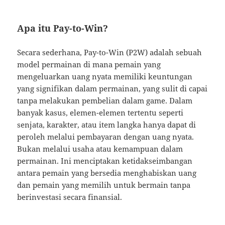
Apa itu Pay-to-Win?
Secara sederhana, Pay-to-Win (P2W) adalah sebuah
model permainan di mana pemain yang
mengeluarkan uang nyata memiliki keuntungan
yang signifikan dalam permainan, yang sulit di capai
tanpa melakukan pembelian dalam game. Dalam
banyak kasus, elemen-elemen tertentu seperti
senjata, karakter, atau item langka hanya dapat di
peroleh melalui pembayaran dengan uang nyata.
Bukan melalui usaha atau kemampuan dalam
permainan. Ini menciptakan ketidakseimbangan
antara pemain yang bersedia menghabiskan uang
dan pemain yang memilih untuk bermain tanpa
berinvestasi secara finansial.